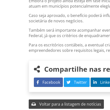
Embora o projeto ainda esteja em fase inic
atuam em municípios potencialmente elegí
Caso seja aprovado, o benefício poderá inf
societária de novos negócios.
Também será importante acompanhar eventu
Federal, já que os critérios de enquadrame
Para os escritórios contábeis, a eventual
empreendedores sobre requisitos legais, reg
Compartilhe nas re
Facebook
Twitter
Linke
Voltar para a listagem de notícias