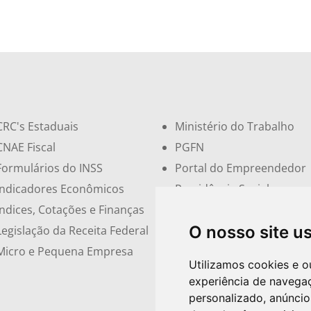
CRC's Estaduais
Ministério do Trabalho
CNAE Fiscal
PGFN
Formulários do INSS
Portal do Empreendedor
Indicadores Econômicos
Previdência Social
Índices, Cotações e Finanças
Receita Federal
O nosso site u
Legislação da Receita Federal
Sindicatos e Associações
Micro e Pequena Empresa
Simples Nacional
Utilizamos cookies e o
experiência de navega
personalizado, anúncios